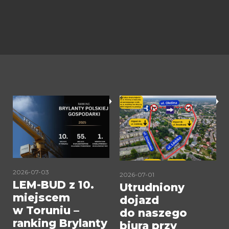
2026-07-03
2026-07-01
LEM-BUD z 10.
Utrudniony
A
miejscem
dojazd
w Toruniu –
do naszego
ranking Brylanty
biura przy