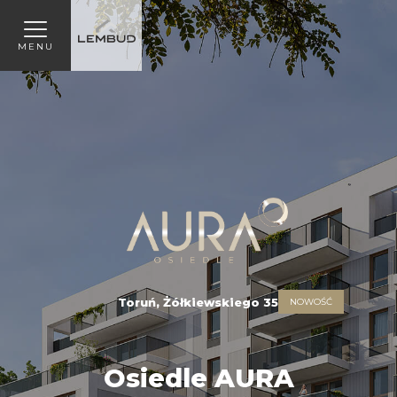
MENU
Toruń, Żółkiewskiego 35
NOWOŚĆ
Osiedle AURA