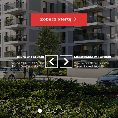
Zobacz ofertę
Biura w Toruniu
Mieszkania w Toruniu
SIGMA OFFICE CENTER
Osiedle SOBIESKIEGO 29
Toruń, Grudziądzka 194
Toruń, Sobieskiego 29