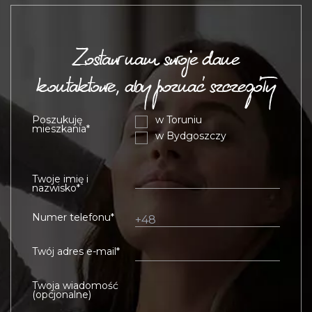
Zostaw nam swoje dane
kontaktowe, aby poznać szczegóły
Poszukuję
w Toruniu
mieszkania*
w Bydgoszczy
Twoje imię i
nazwisko*
Numer telefonu*
Twój adres e-mail*
Twoja wiadomość
(opcjonalne)