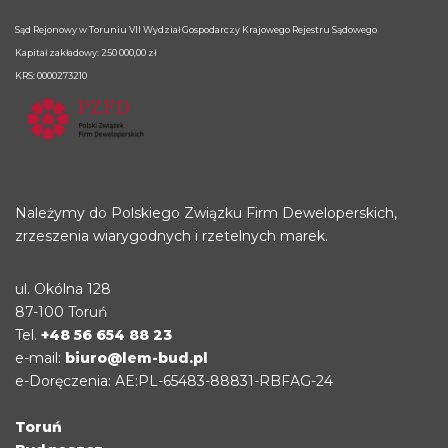
Sąd Rejonowy w Toruniu VII Wydział Gospodarczy Krajowego Rejestru Sądowego
Kapitał zakładowy: 250 000,00 zł
KRS: 0000273210
Należymy do Polskiego Związku Firm Deweloperskich,
zrzeszenia wiarygodnych i rzetelnych marek.
ul. Okólna 128
87-100 Toruń
Tel.
+48 56 654 88 23
e-mail:
biuro@lem-bud.pl
e-Doręczenia: AE:PL-65483-88831-RBFAG-24
Toruń