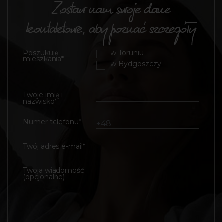
Zostaw nam swoje dane
kontaktowe, aby poznać szczegóły
Poszukuję
w Toruniu
mieszkania*
w Bydgoszczy
Twoje imię i
nazwisko*
Numer telefonu*
Twój adres e-mail*
Twoja wiadomość
(opcjonalne)