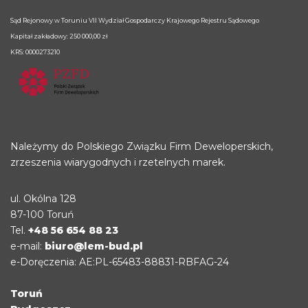
Sąd Rejonowy w Toruniu VII Wydział Gospodarczy Krajowego Rejestru Sądowego
Kapitał zakładowy: 250 000,00 zł
KRS: 0000273210
Należymy do Polskiego Związku Firm Deweloperskich,
zrzeszenia wiarygodnych i rzetelnych marek.
ul. Okólna 128
87-100 Toruń
Tel.
+48 56 654 88 23
e-mail:
biuro@lem-bud.pl
e-Doręczenia: AE:PL-65483-88831-RBFAG-24
Toruń