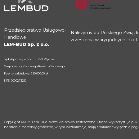
Przedsiębiorstwo Usługowo-
Należymy do Polskiego Związk
Handlowe
zrzeszenia wiarygodnych i rzet
LEM-BUD Sp. z o.o.
Sąd Rejonowy w Toruniu VII Wydział
Gospodarczy Krajowego Rejestru Sądowego
Kapitał zakładowy: 250 000,00 zł
KRS: 0000273210
Copyright ©2025
Lem-Bud
. Wszelkie prawa zastrzeżone. Strona wykorzystuje pliki
na stronie materiały graficzne, w tym wizualizacje, mają charakter wyłącznie po