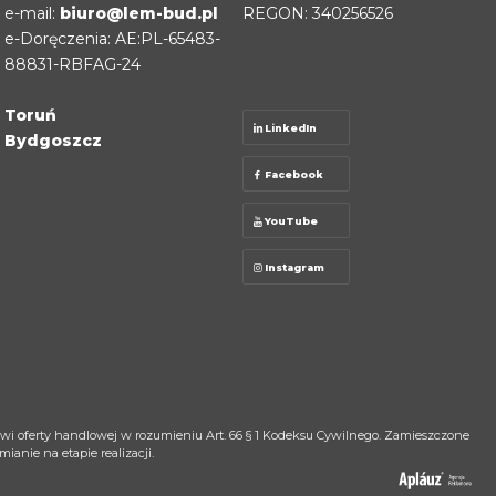
e-mail:
biuro@lem-bud.pl
REGON: 340256526
e-Doręczenia: AE:PL-65483-
88831-RBFAG-24
Toruń
LinkedIn
Bydgoszcz
Facebook
YouTube
Instagram
nowi oferty handlowej w rozumieniu Art. 66 § 1 Kodeksu Cywilnego. Zamieszczone
anie na etapie realizacji.