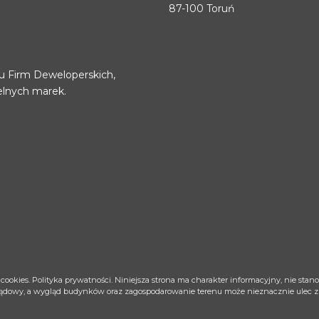
87-100 Toruń
u Firm Deweloperskich,
elnych marek.
 cookies.
Polityka prywatności
. Niniejsza strona ma charakter informacyjny, nie sta
glądowy, a wygląd budynków oraz zagospodarowanie terenu może nieznacznie ulec zmi