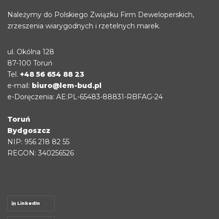
Należymy do Polskiego Związku Firm Deweloperskich,
zrzeszenia wiarygodnych i rzetelnych marek.
ul. Okólna 128
87-100 Toruń
Tel.
+48 56 654 88 23
e-mail:
biuro@lem-bud.pl
e-Doręczenia: AE:PL-65483-88831-RBFAG-24
Toruń
Bydgoszcz
NIP: 956 218 82 55
REGON: 340256526
LinkedIn