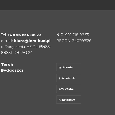
Tel.
+48 56 654 88 23
NIP: 956 218 82 55
e-mail:
biuro@lem-bud.pl
REGON: 340256526
e-Doręczenia: AE:PL-65483-
88831-RBFAG-24
Toruń
LinkedIn
Bydgoszcz
Facebook
YouTube
Instagram