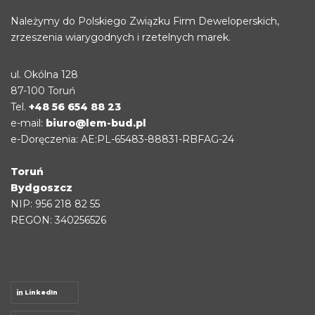
Należymy do Polskiego Związku Firm Deweloperskich,
zrzeszenia wiarygodnych i rzetelnych marek.
ul. Okólna 128
87-100 Toruń
Tel.
+48 56 654 88 23
e-mail:
biuro@lem-bud.pl
e-Doręczenia: AE:PL-65483-88831-RBFAG-24
Toruń
Bydgoszcz
NIP: 956 218 82 55
REGON: 340256526
LinkedIn