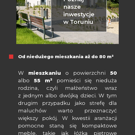
nasze
inwestycje
w Toruniu
Od niedużego mieszkania aż do 80 m²
W
mieszkaniu
o powierzchni
50
albo
55 m²
pomieści się nieduża
rodzina, czyli małżeństwo wraz
z jednym albo dwójką dzieci. W tym
drugim przypadku jako strefę dla
maluchów warto przeznaczyć
większy pokój. W kwestii aranżacji
pomocne staną się kompaktowe
meble, takie jak łóżka piętrowe