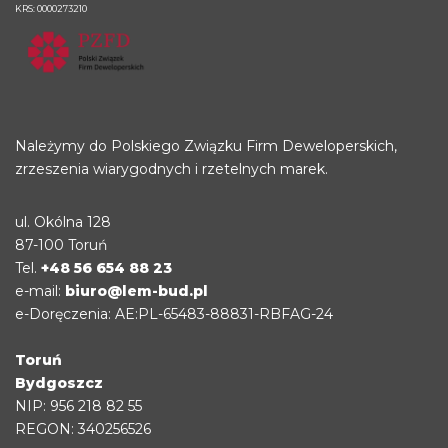
KRS: 0000273210
Należymy do Polskiego Związku Firm Deweloperskich,
zrzeszenia wiarygodnych i rzetelnych marek.
ul. Okólna 128
87-100 Toruń
Tel.
+48 56 654 88 23
e-mail:
biuro@lem-bud.pl
e-Doręczenia: AE:PL-65483-88831-RBFAG-24
Toruń
Bydgoszcz
NIP: 956 218 82 55
REGON: 340256526