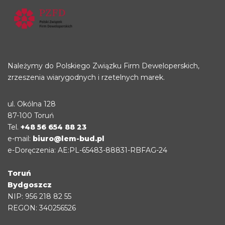
Należymy do Polskiego Związku Firm Deweloperskich,
zrzeszenia wiarygodnych i rzetelnych marek.
ul. Okólna 128
87-100 Toruń
Tel.
+48 56 654 88 23
e-mail:
biuro@lem-bud.pl
e-Doręczenia: AE:PL-65483-88831-RBFAG-24
Toruń
Bydgoszcz
NIP: 956 218 82 55
REGON: 340256526