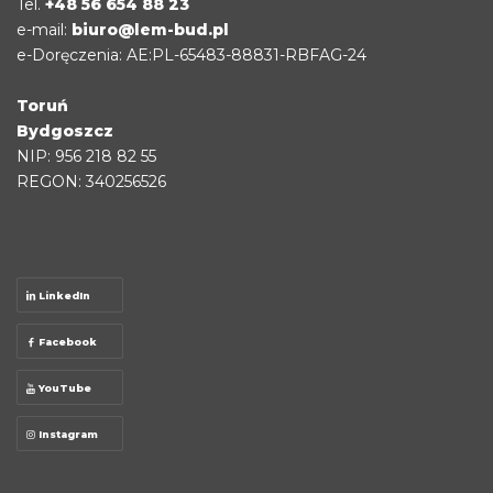
Tel.
+48 56 654 88 23
e-mail:
biuro@lem-bud.pl
e-Doręczenia: AE:PL-65483-88831-RBFAG-24
Toruń
Bydgoszcz
NIP: 956 218 82 55
REGON: 340256526
LinkedIn
Facebook
YouTube
Instagram