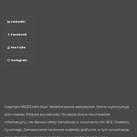
LinkedIn
Facebook
YouTube
Instagram
Copyright ©2025
Lem-Bud
. Wszelkie prawa zastrzeżone. Strona wykorzystuje
pliki cookies.
Polityka prywatności
. Niniejsza strona ma charakter
informacyjny, nie stanowi oferty handlowej w rozumieniu Art. 66 § 1 Kodeksu
Cywilnego. Zamieszczone na stronie materiały graficzne, w tym wizualizacje,