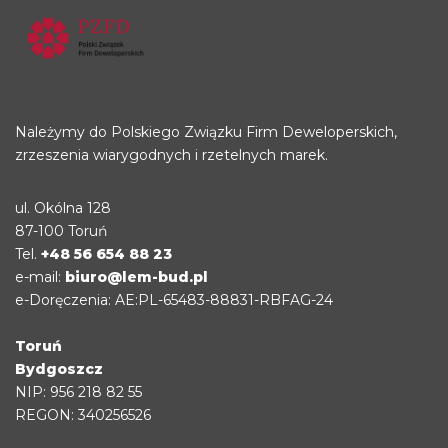
Należymy do Polskiego Związku Firm Deweloperskich,
zrzeszenia wiarygodnych i rzetelnych marek.
ul. Okólna 128
87-100 Toruń
Tel.
+48 56 654 88 23
e-mail:
biuro@lem-bud.pl
e-Doręczenia: AE:PL-65483-88831-RBFAG-24
Toruń
Bydgoszcz
NIP: 956 218 82 55
REGON: 340256526